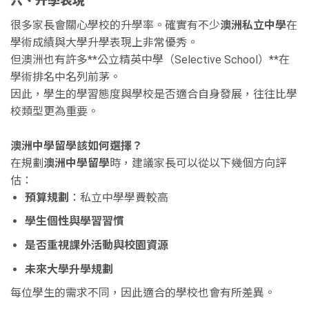
六、升學表現
很多家長會關心學校的升學率。確實有不少
澳洲私立中學
在
學術成績與大學升學表現上非常優秀。
但澳洲也有許多**公立精英中學（Selective School）**在
學術排名中名列前茅。
因此，學生的學習態度與學校是否適合自身發展，往往比學
校類型更為重要。
澳洲中學留學該如何選擇？
在規劃
澳洲中學留學
時，建議家長可以從以下幾個方向評
估：
預算規劃
：私立中學學費較高
學生個性與學習習慣
是否重視課外活動與校園資源
未來大學升學規劃
每位學生的需求不同，因此適合的學校也會有所差異。