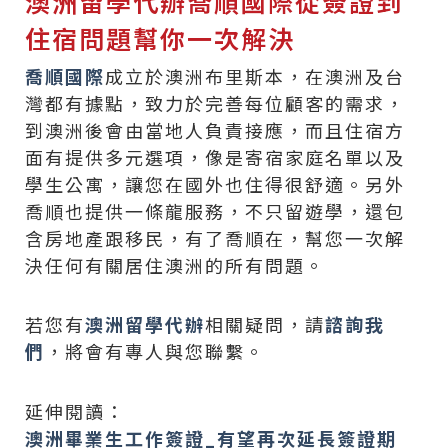
澳洲留學代辦喬順國際從簽證到
住宿問題幫你一次解決​
喬順國際
成立於澳洲布里斯本，在澳洲及台
灣都有據點，致力於完善每位顧客的需求，
到澳洲後會由當地人負責接應，而且住宿方
面有提供多元選項，像是寄宿家庭名單以及
學生公寓，讓您在國外也住得很舒適。另外
喬順也提供一條龍服務，不只留遊學，還包
含房地產跟移民，有了喬順在，幫您一次解
決任何有關居住澳洲的所有問題。
若您有
澳洲留學代辦
相關疑問，請
諮詢我
們
，將會有專人與您聯繫。
延伸閱讀：
澳洲畢業生工作簽證_有望再次延長簽證期